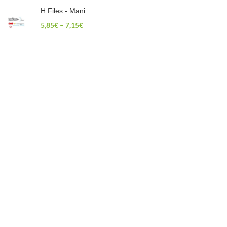
H Files - Mani
5,85
€
–
7,15
€