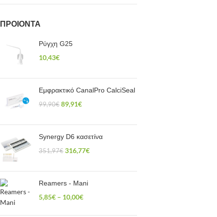
ΠΡΟΙΟΝΤΑ
Ρύγχη G25
10,43
€
Εμφρακτικό CanalPro CalciSeal
89,91
€
99,90
€
Synergy D6 κασετίνα
316,77
€
351,97
€
Reamers - Mani
5,85
€
–
10,00
€