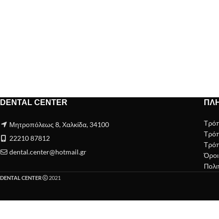
DENTAL CENTER
ΠΛ
Τρό
Μητροπόλεως 8, Χαλκίδα, 34100
Τρόπ
22210 87812
Τρόπ
dental.center@hotmail.gr
Όροι
Πολι
DENTAL CENTER
2021